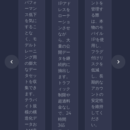
パフォ
ントを
IPアド
ーマン
管理す
レスを
ス低下
る際
ローテ
を気に
は、本
ーショ
するこ
物のモ
ンさせ
とな
バイル
なが
く、モ
IPを使
ら、大
デルト
用し、
量の公
レーニ
フラグ
開デー
ング用
付けリ
タを継
の膨大
スクを
続的に
なデー
低減
抽出し
タセッ
し、長
ます。
トを収
期的な
トラフ
集でき
アカウ
ィック
ます。
ントの
制限や
テラバ
安定性
超過料
イト規
を維持
金なし
模の構
してく
で、24
造化デ
ださ
時間
ータお
い。
365