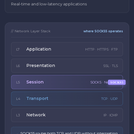
Real-time and low-latency applications
// Network Layer Stack
where SOCKS5 operates
Application
L7
HTTP · HTTPS · FTP
Presentation
L6
SSL · TLS
Session
L5
SOCKS · NetBIOS
SOCKS5
Transport
L4
TCP · UDP
Network
L3
IP · ICMP
→
SOCKS5 routes both TCP and UDP without interpreting