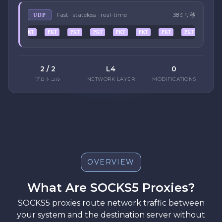
Fast · stateless · real-time
38ミリ秒
UDP
PKT
PKT
PKT
PKT
PKT
PKT
PKT
PKT
2 / 2
L4
0
プロトコル
NETWORK LAYER
MODIFICATIONS
OVERVIEW
What Are SOCKS5 Proxies?
SOCKS5 proxies route network traffic between
your system and the destination server without