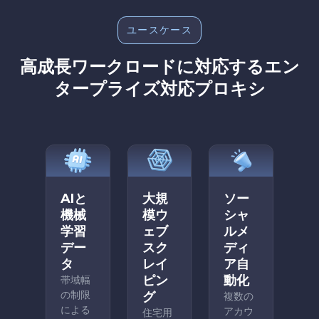
ユースケース
高成長ワークロードに対応するエン
タープライズ対応プロキシ
AIと
大規
ソー
機械
模ウ
シャ
学習
ェブ
ルメ
デー
スク
ディ
タ
レイ
ア自
ピン
動化
帯域幅
の制限
グ
複数の
による
アカウ
住宅用