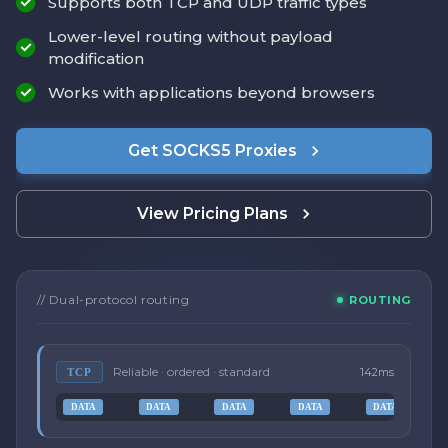
Supports both TCP and UDP traffic types
Lower-level routing without payload
modification
Works with applications beyond browsers
Get SOCKS5 Proxies
View Pricing Plans
// Dual-protocol routing
ROUTING
Reliable · ordered · standard
142ms
TCP
DATA
DATA
DATA
DATA
DATA