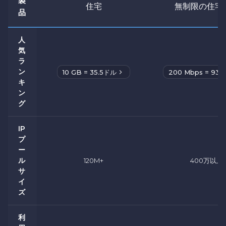
製
住宅
無制限の住宅
品
人
気
ラ
ン
10 GB = 35.5ドル
200 Mbps = 93
キ
ン
グ
IP
プ
ー
ル
120M+
400万以上
サ
イ
ズ
利