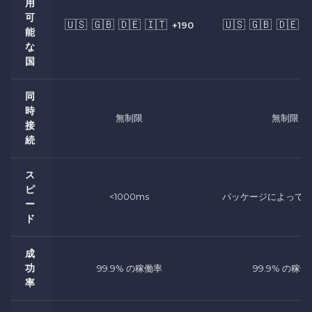
用
可
🇺🇸
🇬🇧
🇩🇪
🇮🇹
🇺🇸
🇬🇧
🇩🇪

+190
能
な
国
同
時
無制限
無制限
接
続
ス
ピ
<1000ms
パッケージによって
ー
ド
成
功
99.9% の稼働率
99.9% の稼働
率