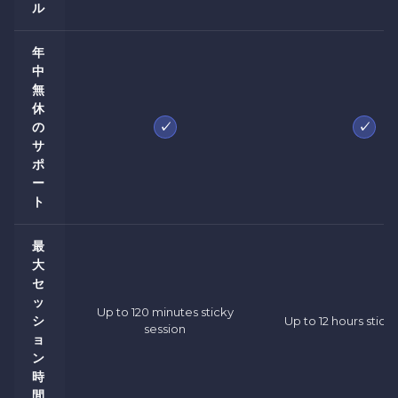
ル
年
中
無
休
✓
✓
の
サ
ポ
ー
ト
最
大
セ
ッ
Up to 120 minutes sticky
シ
Up to 12 hours stick
session
ョ
ン
時
間