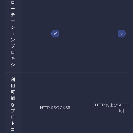
ロ
ー
テ
ー
シ
✓
✓
ョ
ン
プ
ロ
キ
シ
利
用
可
能
な
HTTP およびSOCKS5
HTTP &SOCKS5
プ
応)
ロ
ト
コ